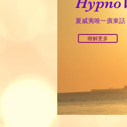
HypnoV
夏威夷唯一廣東話 
瞭解更多