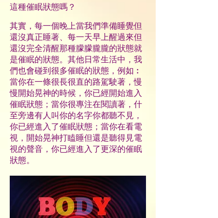
這種催眠狀態嗎？
其實，每一個晚上當我們準備睡覺但
還沒真正睡著、每一天早上醒過來但
還沒完全清醒那種朦朦朧朧的狀態就
是催眠的狀態。其他日常生活中，我
們也會碰到很多催眠的狀態，例如︰
當你在一條很長很直的路駕駛著，慢
慢開始晃神的時候，你已經開始進入
催眠狀態；當你很專注在閱讀著，什
至旁邊有人叫你的名字你都聽不見，
你已經進入了催眠狀態；當你在看電
視，開始晃神打瞌睡但還是聽得見電
視的聲音，你已經進入了更深的催眠
狀態。