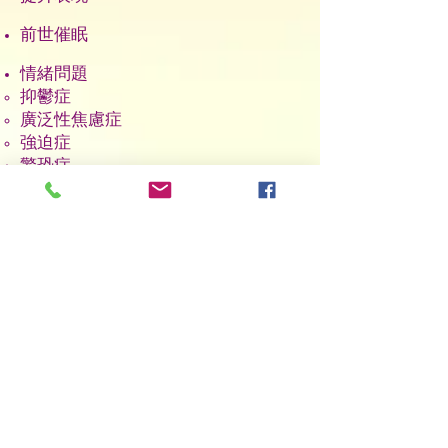
前世催眠
情緒問題
抑鬱症
廣泛性焦慮症
強迫症
驚恐症
特定恐懼症 (例︰社交恐懼症)
創傷後壓力症候群
收費：$120 / 每小時
敬請預約。只接受現金或支票。
催眠治療師 - 區詠雯
應用心理學碩士
身心語言程式學執行師
身心語言程式學導師